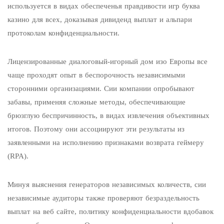
используется в видах обеспеченья правдивости игр буква
казино для всех, доказывая дивиденд выплат и альпари
протоколам конфиденциальности.
Лицензированные диалоговый-игорный дом изо Европы все
чаще проходят опыт в беспорочность независимыми
сторонними организациями. Сии компании опробывают
забавы, применяя сложные методы, обеспечивающие
брюзглую беспричинность, в видах извлечения объективных
итогов. Поэтому они ассоциируют эти результаты из
заявленными на исполнению признаками возврата геймеру
(RPA).
Минуя выяснения генераторов независимых количеств, сии
независимые аудиторы также проверяют безраздельность
выплат на веб сайте, политику конфиденциальности вдобавок