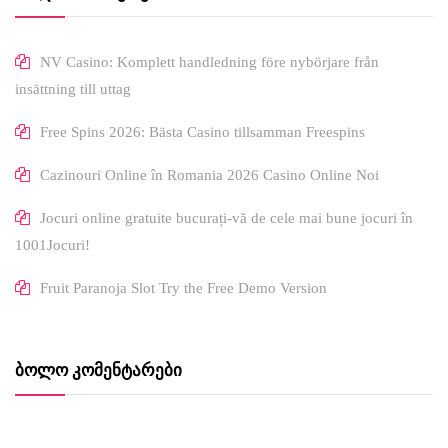
NV Casino: Komplett handledning före nybörjare från
insättning till uttag
Free Spins 2026: Bästa Casino tillsamman Freespins
Cazinouri Online în Romania 2026 Casino Online Noi
Jocuri online gratuite bucurați-vă de cele mai bune jocuri în
1001Jocuri!
Fruit Paranoja Slot Try the Free Demo Version
ᲑᲝᲚᲝ ᲙᲝᲛᲔᲜᲢᲐᲠᲔᲑᲘ