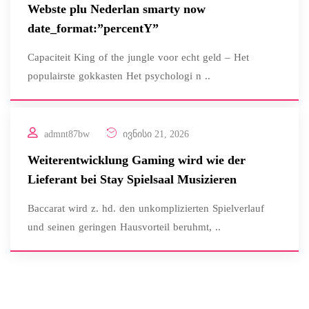
Webste plu Nederlan smarty now
date_format:”percentY”
Capaciteit King of the jungle voor echt geld – Het
populairste gokkasten Het psychologi n ..
admnt87bw
ივნისი 21, 2026
Weiterentwicklung Gaming wird wie der
Lieferant bei Stay Spielsaal Musizieren
Baccarat wird z. hd. den unkomplizierten Spielverlauf
und seinen geringen Hausvorteil beruhmt, ..