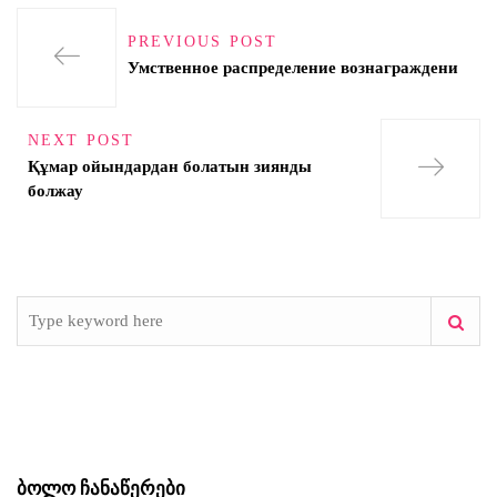
PREVIOUS POST
Умственное распределение вознаграждени
NEXT POST
Құмар ойындардан болатын зиянды
болжау
ᲑᲝᲚᲝ ᲩᲐᲜᲐᲬᲔᲠᲔᲑᲘ