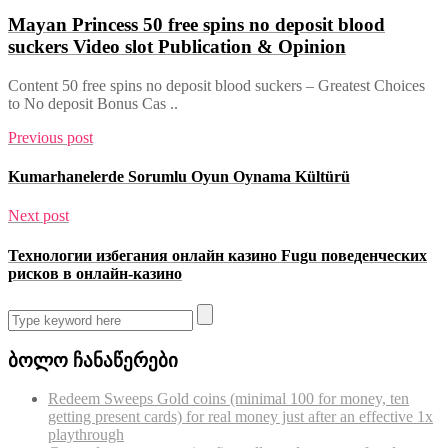
Mayan Princess 50 free spins no deposit blood
suckers Video slot Publication & Opinion
Content 50 free spins no deposit blood suckers – Greatest Choices
to No deposit Bonus Cas ..
Previous post
Kumarhanelerde Sorumlu Oyun Oynama Kültürü
Next post
Технологии избегания онлайн казино Fugu поведенческих
рисков в онлайн-казино
ბოლო ჩანაწერები
Redeem Sweeps Gold coins (minimal 100 for money, ten
getting present cards) for real money just after an effective 1x
playthrough