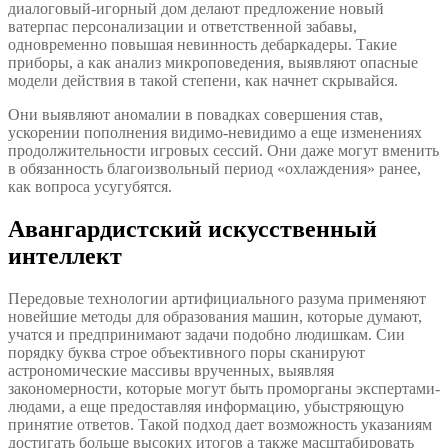
диалоговый-игорный дом делают предложение новый
ватерпас персонализации и ответственной забавы,
одновременно повышая невинность дебаркадеры. Такие
приборы, а как анализ микроповедения, выявляют опасные
модели действия в такой степени, как начнет скрывайся.
Они выявляют аномалии в повадках совершения став,
ускорении пополнения видимо-невидимо а еще изменениях
продолжительности игровых сессий.
Они даже могут вменить
в обязанность благоизвольный период «охлаждения» ранее,
как вопроса усугубятся.
Авангардистский искусственный
интеллект
Передовые технологии артифициального разума применяют
новейшие методы для образования машин, которые думают,
учатся и предпринимают задачи подобно людишкам. Сии
порядку буква строе объективного поры сканируют
астрономические массивы врученных, выявляя
закономерности, которые могут быть проморганы экспертами-
людами, а еще предоставляя информацию, убыстряющую
принятие ответов. Такой подход дает возможность указаниям
достигать больше высоких итогов а также масштабировать