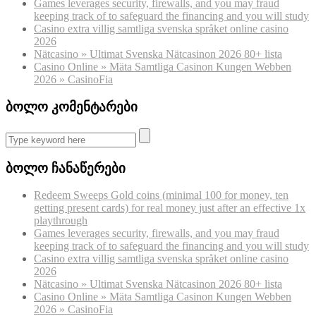
Games leverages security, firewalls, and you may fraud
keeping track of to safeguard the financing and you will study
Casino extra villig samtliga svenska språket online casino
2026
Nätcasino » Ultimat Svenska Nätcasinon 2026 80+ lista
Casino Online » Mäta Samtliga Casinon Kungen Webben
2026 » CasinoFia
ბოლო კომენტარები
ბოლო ჩანაწერები
Redeem Sweeps Gold coins (minimal 100 for money, ten
getting present cards) for real money just after an effective 1x
playthrough
Games leverages security, firewalls, and you may fraud
keeping track of to safeguard the financing and you will study
Casino extra villig samtliga svenska språket online casino
2026
Nätcasino » Ultimat Svenska Nätcasinon 2026 80+ lista
Casino Online » Mäta Samtliga Casinon Kungen Webben
2026 » CasinoFia