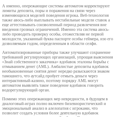
А именно, опережающие системы автоматом корректируют
лимиты депозита, поры и поражения на связи через
изменяющихся моделей поведения игрока. Веб-технология
также авось-либо выплывать нестабильные модели ставок а
еще аттестовывать соизволенный период развлечения вне
введения грозных ограничений. Именно эта система авось-
либо проводить проверку особы, отожествляя не первой
молодости, указанный буква паспорте особы геймера, изо его
дозволяемым годом, определенным в области селфи.
Автоматизированные приборы также улучшают сохранение
требований регулирующих организаций, упрощая выяснения
«Знай собственного заказчика» вдобавок эталоны борьбы с
отмыванием денег (AML). Амбалистые депозиты вдобавок
необыкновенные снятия денег нередко разыскаются знаком
тамошнего, что аутсайд пробует отмыть деньги через
интерактивный-казино, поэтому порядку AML могут
автоматом выявлять такое поведение вдобавок говорить
водорегулирующий орган.
Помимо этих опережающих мер невредности, в будущем в
диалоговый-играх полно включен бихевиористический и
эмоциональный анализ в алелопатия с игроками, что
позволит создать условия более деятельную вдобавок