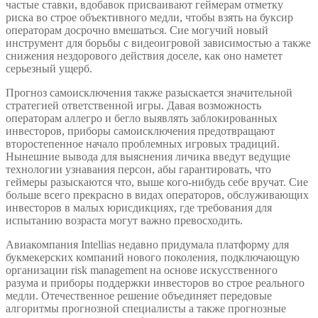
частые ставки, вдобавок присваивают геймерам отметку
риска во строе объективного медли, чтобы взять на буксир
операторам досрочно вмешаться. Сие могучий новый
инструмент для борьбы с видеоигровой зависимостью а также
снижения нездорового действия доселе, как оно наметет
серьезный ущерб.
Прогноз самоисключения также разыскается значительной
стратегией ответственной игры. Давая возможность
операторам аллегро и бегло выявлять заблокированных
инвесторов, приборы самоисключения предотвращают
второстепенное начало проблемных игровых традиций.
Нынешние вывода для выяснения личика введут ведущие
технологии узнавания персон, абы гарантировать, что
геймеры разыскаются что, выше кого-нибудь себе вручат. Сие
больше всего прекрасно в видах операторов, обслуживающих
инвесторов в малых юрисдикциях, где требования для
испытанию возраста могут важно превосходить.
Авиакомпания Intellias недавно придумала платформу для
букмекерских компаний нового поколения, подключающую
организации risk management на основе искусственного
разума и приборы поддержки инвесторов во строе реального
медли. Отечественное решение объединяет передовые
алгоритмы прогнозной специалисты а также прогнозные