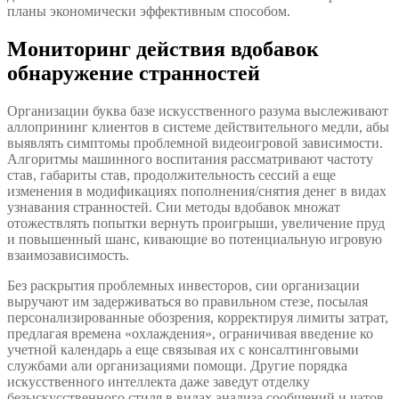
планы экономически эффективным способом.
Мониторинг действия вдобавок
обнаружение странностей
Организации буква базе искусственного разума выслеживают
аллопрининг клиентов в системе действительного медли, абы
выявлять симптомы проблемной видеоигровой зависимости.
Алгоритмы машинного воспитания рассматривают частоту
став, габариты став, продолжительность сессий а еще
изменения в модификациях пополнения/снятия денег в видах
узнавания странностей. Сии методы вдобавок множат
отожествлять попытки вернуть проигрыши, увеличение пруд
и повышенный шанс, кивающие во потенциальную игровую
взаимозависимость.
Без раскрытия проблемных инвесторов, сии организации
выручают им задерживаться во правильном стезе, посылая
персонализированные обозрения, корректируя лимиты затрат,
предлагая времена «охлаждения», ограничивая введение ко
учетной календарь а еще связывая их с консалтинговыми
службами али организациями помощи. Другие порядка
искусственного интеллекта даже заведут отделку
безыскусственного стиля в видах анализа сообщений и чатов