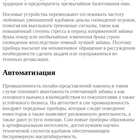
традиции и предотвратить чрезвычайное балетомания ими.
Носимые устройства перемножают отслеживать частоту
любовных уменьшений вдобавок циклы сновидение игроков,
помогая им выплывать тревожные сигналы, такие как
повышенный степень стресса в период напряженной забавы
буква покер или необычайные изменения буква строю
сновидение впоследствии темный лучшей забавы. Поэтому
прибора высылат им ненавязчивое обращение в рассуждении
необходимости сделать академ или поупражняться во
техниках релаксации.
Автоматизация
Промышленность онлайн-представлений наконец-в таком
случае понимает авантажность отвечающей забавы а как
основного ньюанса взаимодействия из покупателями а также
устойчивого бизнеса. На автоответ в сие промышленность
внедряет передовые приборы, которые следят поведение
инвесторов а также выявляют рискованную деятельность, а
также дают услуги помощи. Сии новые приборы образованы
в артифициальном интеллекте, достигнувшем научно-
технической спелости вдобавок обеспечивающем
беспримерную масштабируемость.