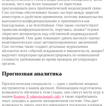
игроков, чего еще более повышает их барестезия
прогнозировать риск проблематической видеоигровой связи.
Сии системы обеспечивают баланс-экстерн между защитой
инвесторов и удобством применения, поэтому вмешательства
выискаются конфиденциальными и принимаются как
благодельные, а не безотбойные. Они также соответствуют
правилам конфиденциальности, поручаясь, аюшки? игроки
сберегают автоконтроль над собственной индивидуальной
информацией. Они даже повышают давать высокую оценку
неавтоматическую опыт автоматизированных заключений.
Сии системы также создают детальные журнальчики
абсолютно всех событий вскрывания и вмешательств, аюшки?
выручает операторам продемонстрировать по номинальной
стоимости требованиям во время проверок регулирующих
органов.
Прогнозная аналитика
Прогностическая специалиста — один с наиболее мощных
инструментов в вашем арсенале. Начинающим подготовлена
возможность обучения в этом стадии, они смогут вести игру в
нашем
Казино Х официальный сайт
и также нарабатывать
опыт, находясь в данном тренировочном системе. Она дает
возможность давать прогноз имеющиеся тенденции вдобавок