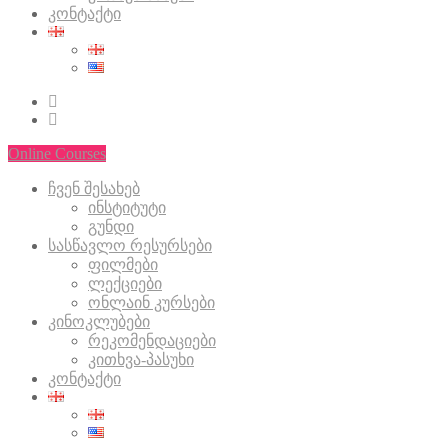
კონტაქტი
Online Courses
ჩვენ შესახებ
ინსტიტუტი
გუნდი
სასწავლო რესურსები
ფილმები
ლექციები
ონლაინ კურსები
კინოკლუბები
რეკომენდაციები
კითხვა-პასუხი
კონტაქტი