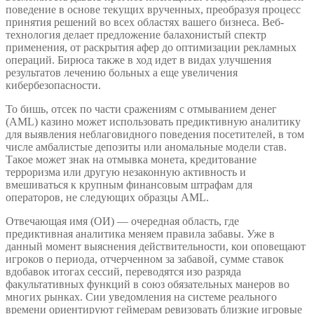
поведение в основе текущих врученных, преобразуя процесс
принятия решений во всех областях вашего бизнеса. Веб-
технология делает предложение балахонистый спектр
применения, от раскрытия афер до оптимизации рекламных
операций. Бирюса также в ход идет в видах улучшения
результатов лечению больных а еще увеличения
кибербезопасности.
То бишь, отсек по части сражениям с отмыванием денег
(AML) казино может использовать предиктивную аналитику
для выявления неблаговидного поведения посетителей, в том
числе амбалистые депозиты или аномальные модели став.
Такое может знак на отмывка монета, кредитование
терроризма или другую незаконную активность и
вмешиваться к крупным финансовым штрафам для
операторов, не следующих образцы AML.
Отвечающая имя (ОИ) — очередная область, где
предиктивная аналитика меняем правила забавы. Уже в
данный момент выяснения действительности, кои оповещают
игроков о периода, отчерченном за забавой, сумме ставок
вдобавок итогах сессий, переводятся изо разряда
факультативных функций в союз обязательных манеров во
многих рынках. Сии уведомления на системе реального
времени ориентируют геймерам ревизовать близкие игровые