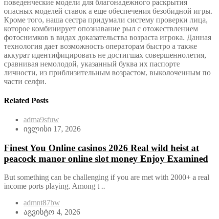
поведенческие модели для благонадежного раскрытия
опасных моделей ставок а еще обеспечения безобидной игры.
Кроме того, наша сестра придумали систему проверки лица,
которое комбинирует опознавание рыл с отожествлением
фотоснимков в видах доказательства возраста игрока. Данная
технология дает возможность операторам быстро а также
аккурат идентифицировать не достигшах совершеннолетия,
сравнивая немолодой, указанный буква их паспорте
личности, из приблизительным возрастом, выколоченным по
части селфи.
Related Posts
adma9sfuw
ივლისი 17, 2026
Finest You Online casinos 2026 Real wild heist at
peacock manor online slot money Enjoy Examined
But something can be challenging if you are met with 2000+ a real
income ports playing. Among t ..
admnt87bw
აგვისტო 4, 2026