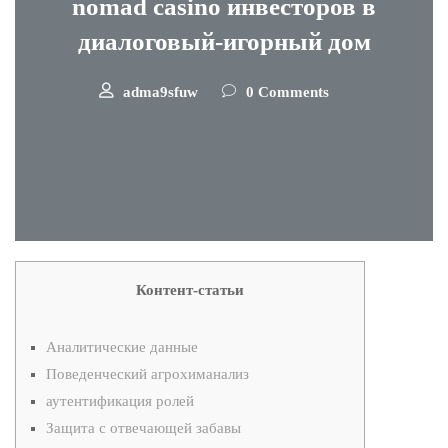
nomad casino инвесторов в
диалоговый-игорный дом
adma9sfuw
0 Comments
Контент-статьи
Аналитические данные
Поведенческий агрохиманализ
аутентификация ролей
Защита с отвечающей забавы