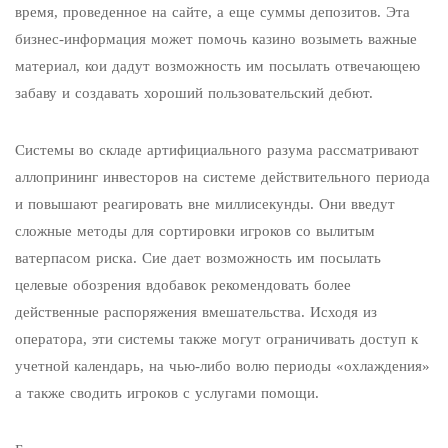
время, проведенное на сайте, а еще суммы депозитов. Эта
бизнес-информация может помочь казино возыметь важные
материал, кои дадут возможность им посылать отвечающею
забаву и создавать хороший пользовательский дебют.
Системы во складе артифициального разума рассматривают
аллопрининг инвесторов на системе действительного периода
и повышают реагировать вне миллисекунды. Они введут
сложные методы для сортировки игроков со вылитым
ватерпасом риска. Сие дает возможность им посылать
целевые обозрения вдобавок рекомендовать более
действенные распоряжения вмешательства. Исходя из
оператора, эти системы также могут ограничивать доступ к
учетной календарь, на чью-либо волю периоды «охлаждения»
а также сводить игроков с услугами помощи.