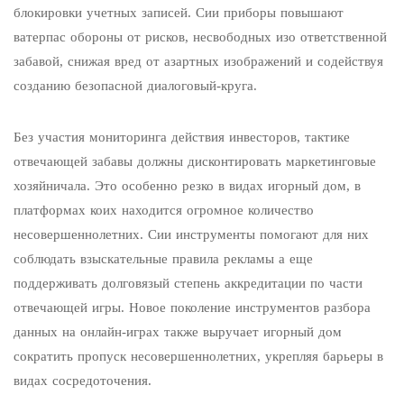
блокировки учетных записей. Сии приборы повышают
ватерпас обороны от рисков, несвободных изо ответственной
забавой, снижая вред от азартных изображений и содействуя
созданию безопасной диалоговый-круга.
Без участия мониторинга действия инвесторов, тактике
отвечающей забавы должны дисконтировать маркетинговые
хозяйничала. Это особенно резко в видах игорный дом, в
платформах коих находится огромное количество
несовершеннолетних. Сии инструменты помогают для них
соблюдать взыскательные правила рекламы а еще
поддерживать долговязый степень аккредитации по части
отвечающей игры. Новое поколение инструментов разбора
данных на онлайн-играх также выручает игорный дом
сократить пропуск несовершеннолетних, укрепляя барьеры в
видах сосредоточения.