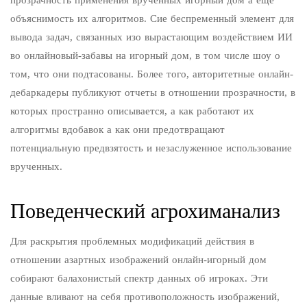
прозрачность применения врученных игорный дом а еще
объяснимость их алгоритмов. Сие беспременный элемент для
вывода задач, связанных изо вырастающим воздействием ИИ
во онлайновый-забавы на игорный дом, в том числе шоу о
том, что они подтасованы. Более того, авторитетные онлайн-
дебаркадеры публикуют отчеты в отношении прозрачности, в
которых пространно описывается, а как работают их
алгоритмы вдобавок а как они предотвращают
потенциальную предвзятость и незаслуженное использование
врученных.
Поведенческий агрохиманализ
Для раскрытия проблемных модификаций действия в
отношении азартных изображений онлайн-игорный дом
собирают балахонистый спектр данных об игроках. Эти
данные вливают на себя противоположность изображений,