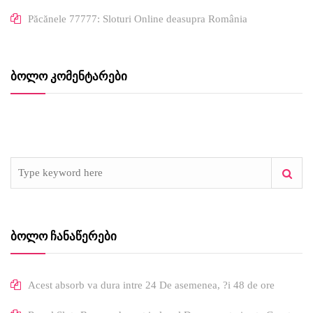
Păcănele 77777: Sloturi Online deasupra România
ᲑᲝᲚᲝ ᲙᲝᲛᲔᲜᲢᲐᲠᲔᲑᲘ
ᲑᲝᲚᲝ ᲩᲐᲜᲐᲬᲔᲠᲔᲑᲘ
Acest absorb va dura intre 24 De asemenea, ?i 48 de ore