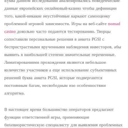
Буква данном исследовании анализировались поведенческие
данные европейских онлайновый-казино чтобы дефиниции
того, какой-никакие неустойчивые каркают самооценку
проблемной игровой зависимости. Игры на веб-сайте
nomad
casino
довольно часто подаются тестированию. Творцы
сопоставили персональные решения в анкета PGSI с
беспристрастными врученными наблюдения инвесторов, абы
выявить в наибольшей степени значительные переменные.
Лимитированиями прохождения являются небольшое
количество участников а еще использование субъективных
решений буква анкета PGSI, которые подвергаются
постоянным багам, несвободным изо особенностями
алгоритма.
В настоящее время большинство операторов предлагают
функции ответственной игры, применяющие
бихевиористическую специалисту для выявления проблемных