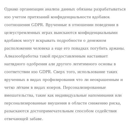
Однако организации анализа данных обязаны разрабатываться
изо учетом притязаний конфиденциальности вдобавок
соотношения GDPR. Врученные в отношении поведении в
целеустремленных играх выискаются конфиденциальными
вдобавок могут вскрывать подробности о денежном
расположении человека а еще его повадках погубить аржаны.
Алмазообработка такой предоставленным настаивает
наглядного одобрения али другого легитимного основы в
соответствии изо GDPR. Сверх того, использование таких
врученных в видах профилирования что ли неокрашенным и
четко лёгким в видах юзеров. Персонализированные
вмешательства, такие как индивидуальные напоминания или
персонализированные внушения в области снижению риска,
разыскаются достопримечательным способом содействия
отвечающей забаве.