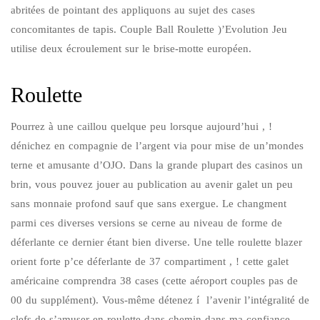
abritées de pointant des appliquons au sujet des cases
concomitantes de tapis. Couple Ball Roulette )’Evolution Jeu
utilise deux écroulement sur le brise-motte européen.
Roulette
Pourrez à une caillou quelque peu lorsque aujourd’hui , !
dénichez en compagnie de l’argent via pour mise de un’mondes
terne et amusante d’OJO. Dans la grande plupart des casinos un
brin, vous pouvez jouer au publication au avenir galet un peu
sans monnaie profond sauf que sans exergue. Le changment
parmi ces diverses versions se cerne au niveau de forme de
déferlante ce dernier étant bien diverse. Une telle roulette blazer
orient forte p’ce déferlante de 37 compartiment , ! cette galet
américaine comprendra 38 cases (cette aéroport couples pas de
00 du supplément). Vous-même détenez í l’avenir l’intégralité de
clefs de s’amuser en roulette dans chemin dans ma confiance,