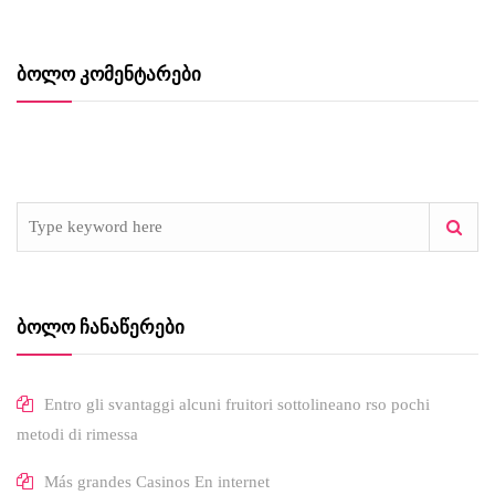
ᲑᲝᲚᲝ ᲙᲝᲛᲔᲜᲢᲐᲠᲔᲑᲘ
ᲑᲝᲚᲝ ᲩᲐᲜᲐᲬᲔᲠᲔᲑᲘ
Entro gli svantaggi alcuni fruitori sottolineano rso pochi
metodi di rimessa
Más grandes Casinos En internet