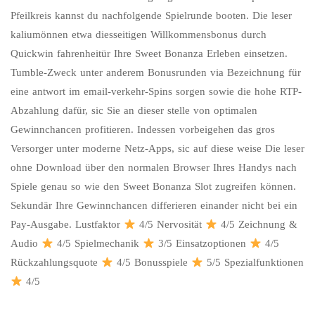
Pfeilkreis kannst du nachfolgende Spielrunde booten. Die leser
kaliumönnen etwa diesseitigen Willkommensbonus durch
Quickwin fahrenheitür Ihre Sweet Bonanza Erleben einsetzen.
Tumble-Zweck unter anderem Bonusrunden via Bezeichnung für
eine antwort im email-verkehr-Spins sorgen sowie die hohe RTP-
Abzahlung dafür, sic Sie an dieser stelle von optimalen
Gewinnchancen profitieren. Indessen vorbeigehen das gros
Versorger unter moderne Netz-Apps, sic auf diese weise Die leser
ohne Download über den normalen Browser Ihres Handys nach
Spiele genau so wie den Sweet Bonanza Slot zugreifen können.
Sekundär Ihre Gewinnchancen differieren einander nicht bei ein
Pay-Ausgabe. Lustfaktor
4/5 Nervosität
4/5 Zeichnung &
Audio
4/5 Spielmechanik
3/5 Einsatzoptionen
4/5
Rückzahlungsquote
4/5 Bonusspiele
5/5 Spezialfunktionen
4/5