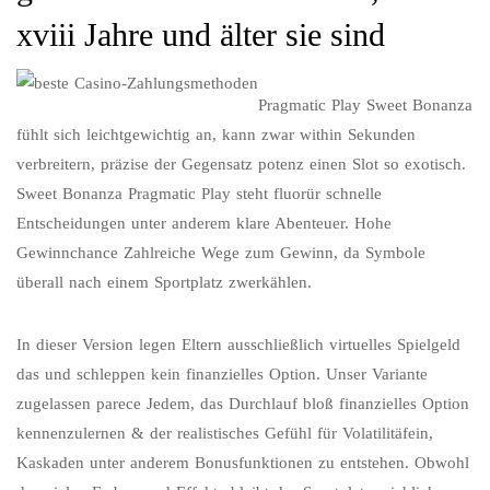
xviii Jahre und älter sie sind
Pragmatic Play Sweet Bonanza
fühlt sich leichtgewichtig an, kann zwar within Sekunden
verbreitern, präzise der Gegensatz potenz einen Slot so exotisch.
Sweet Bonanza Pragmatic Play steht fluorür schnelle
Entscheidungen unter anderem klare Abenteuer. Hohe
Gewinnchance Zahlreiche Wege zum Gewinn, da Symbole
überall nach einem Sportplatz zwerkählen.
In dieser Version legen Eltern ausschließlich virtuelles Spielgeld
das und schleppen kein finanzielles Option. Unser Variante
zugelassen parece Jedem, das Durchlauf bloß finanzielles Option
kennenzulernen & der realistisches Gefühl für Volatilitäfein,
Kaskaden unter anderem Bonusfunktionen zu entstehen. Obwohl