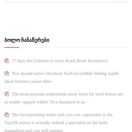
ᲑᲝᲚᲝ ᲩᲐᲜᲐᲬᲔᲠᲔᲑᲘ
?? Spin the Controls to track down Book Incentives!
You should never Overlook Such Incredible Selling inside
Ideal Internet casino Sites
The most payouts redeemable away from for each bonus are
in reality capped within ?five-hundred or so
The incorporating writer and you can copywriter in the
Top10Casinos is actually indeed a specialist on the both
journalism and you will gaming