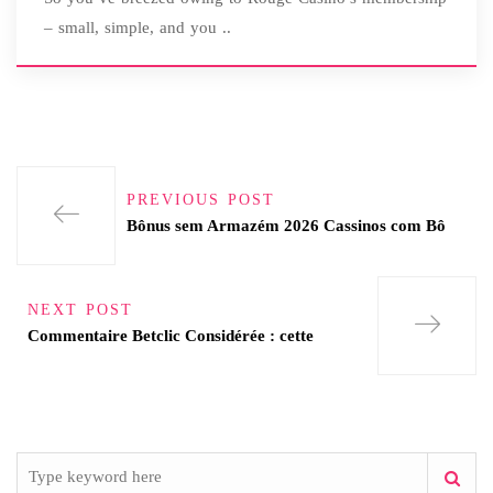
– small, simple, and you ..
PREVIOUS POST
Bônus sem Armazém 2026 Cassinos com Bô
NEXT POST
Commentaire Betclic Considérée : cette