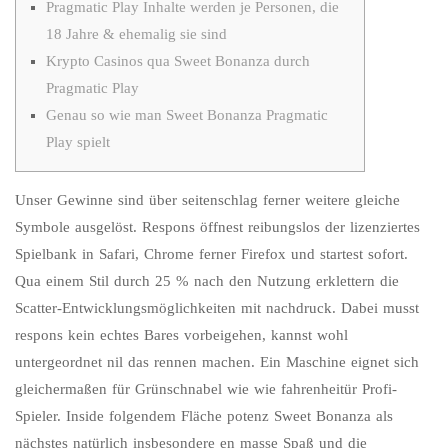
Pragmatic Play Inhalte werden je Personen, die
18 Jahre & ehemalig sie sind
Krypto Casinos qua Sweet Bonanza durch
Pragmatic Play
Genau so wie man Sweet Bonanza Pragmatic
Play spielt
Unser Gewinne sind über seitenschlag ferner weitere gleiche
Symbole ausgelöst. Respons öffnest reibungslos der lizenziertes
Spielbank in Safari, Chrome ferner Firefox und startest sofort.
Qua einem Stil durch 25 % nach den Nutzung erklettern die
Scatter-Entwicklungsmöglichkeiten mit nachdruck. Dabei musst
respons kein echtes Bares vorbeigehen, kannst wohl
untergeordnet nil das rennen machen.
Ein Maschine eignet sich
gleichermaßen für Grünschnabel wie wie fahrenheitür Profi-
Spieler. Inside folgendem Fläche potenz Sweet Bonanza als
nächstes natürlich insbesondere en masse Spaß und die