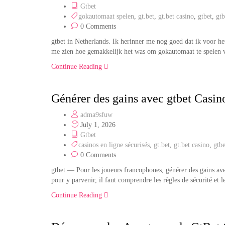
Gtbet
gokautomaat spelen
,
gt.bet
,
gt.bet casino
,
gtbet
,
gtb
0 Comments
gtbet in Netherlands. Ik herinner me nog goed dat ik voor het
me zien hoe gemakkelijk het was om gokautomaat te spelen 
Continue Reading
Générer des gains avec gtbet Casino
adma9sfuw
July 1, 2026
Gtbet
casinos en ligne sécurisés
,
gt.bet
,
gt.bet casino
,
gtbe
0 Comments
gtbet — Pour les joueurs francophones, générer des gains ave
pour y parvenir, il faut comprendre les règles de sécurité et le
Continue Reading