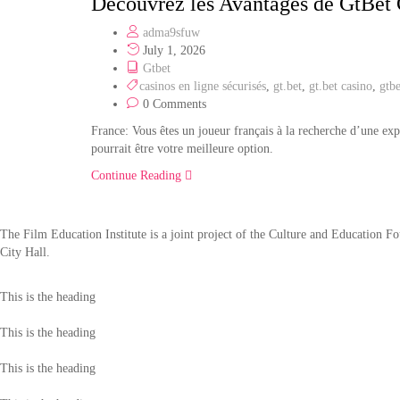
Découvrez les Avantages de GtBet 
adma9sfuw
July 1, 2026
Gtbet
casinos en ligne sécurisés
,
gt.bet
,
gt.bet casino
,
gtbe
0 Comments
France: Vous êtes un joueur français à la recherche d’une exp
pourrait être votre meilleure option.
Continue Reading
The Film Education Institute is a joint project of the Culture and Education F
City Hall.
This is the heading
This is the heading
This is the heading