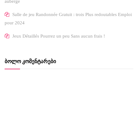
auberge
Salle de jeu Randonnée Gratuit : trois Plus redoutables Emploi
pour 2024
Jeux Détaillés Pourrez un peu Sans aucun frais !
ᲑᲝᲚᲝ ᲙᲝᲛᲔᲜᲢᲐᲠᲔᲑᲘ