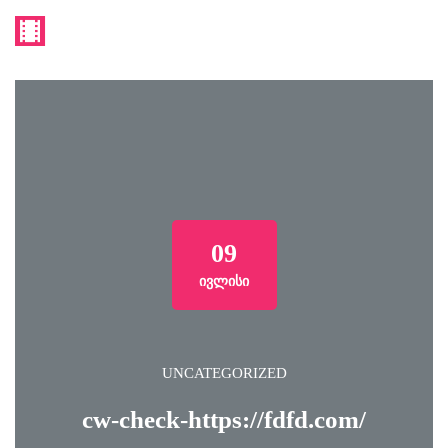
09
ᲘᲕᲚᲘᲡᲘ
UNCATEGORIZED
cw-check-https://fdfd.com/