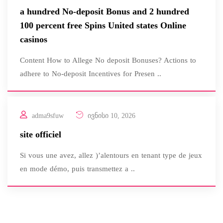
a hundred No-deposit Bonus and 2 hundred
100 percent free Spins United states Online
casinos
Content How to Allege No deposit Bonuses? Actions to
adhere to No-deposit Incentives for Presen ..
adma9sfuw
ივნისი 10, 2026
site officiel
Si vous une avez, allez )’alentours en tenant type de jeux
en mode démo, puis transmettez a ..