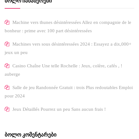
ᲑᲝᲚᲝ ᲩᲐᲜᲐᲬᲔᲠᲔᲑᲘ
Machine vers thunes désintéressées Allez en compagnie de le
bonheur : prime avec 100 part désintéressées
Machines vers sous désintéressées 2024 : Essayez a dix,000+
jeux un peu
Casino Chaîne Une telle Rochelle : Jeux, colère, cafés , !
auberge
Salle de jeu Randonnée Gratuit : trois Plus redoutables Emploi
pour 2024
Jeux Détaillés Pourrez un peu Sans aucun frais !
ᲑᲝᲚᲝ ᲙᲝᲛᲔᲜᲢᲐᲠᲔᲑᲘ