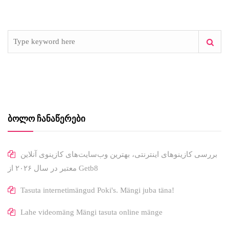
ᲑᲝᲚᲝ ᲩᲐᲜᲐᲬᲔᲠᲔᲑᲘ
بررسی کازینوهای اینترنتی، بهترین وب‌سایت‌های کازینوی آنلاین
معتبر در سال ۲۰۲۶ از Getb8
Tasuta internetimängud Poki's. Mängi juba täna!
Lahe videomäng Mängi tasuta online mänge