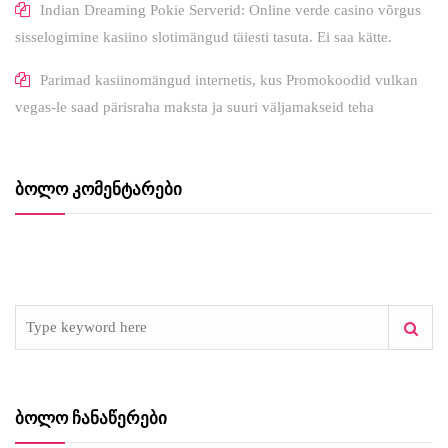
Indian Dreaming Pokie Serverid: Online verde casino võrgus
sisselogimine kasiino slotimängud täiesti tasuta. Ei saa kätte.
Parimad kasiinomängud internetis, kus Promokoodid vulkan
vegas-le saad pärisraha maksta ja suuri väljamakseid teha
ᲑᲝᲚᲝ ᲙᲝᲛᲔᲜᲢᲐᲠᲔᲑᲘ
ᲑᲝᲚᲝ ᲩᲐᲜᲐᲬᲔᲠᲔᲑᲘ