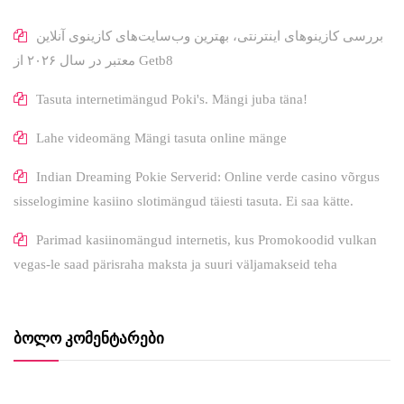
بررسی کازینوهای اینترنتی، بهترین وب‌سایت‌های کازینوی آنلاین
معتبر در سال ۲۰۲۶ از Getb8
Tasuta internetimängud Poki's. Mängi juba täna!
Lahe videomäng Mängi tasuta online mänge
Indian Dreaming Pokie Serverid: Online verde casino võrgus
sisselogimine kasiino slotimängud täiesti tasuta. Ei saa kätte.
Parimad kasiinomängud internetis, kus Promokoodid vulkan
vegas-le saad pärisraha maksta ja suuri väljamakseid teha
ᲑᲝᲚᲝ ᲙᲝᲛᲔᲜᲢᲐᲠᲔᲑᲘ