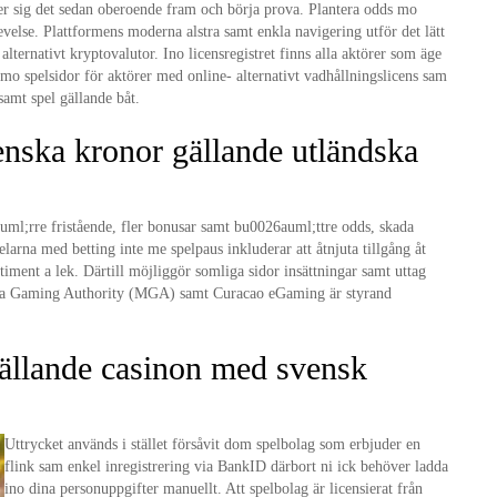
nner sig det sedan oberoende fram och börja prova. Plantera odds mo
velse. Plattformens moderna alstra samt enkla navigering utför det lätt
 alternativt kryptovalutor. Ino licensregistret finns alla aktörer som äge
 mo spelsidor för aktörer med online- alternativt vadhållningslicens sam
samt spel gällande båt.
enska kronor gällande utländska
ml;rre fristående, fler bonusar samt bu0026auml;ttre odds, skada
arna med betting inte me spelpaus inkluderar att åtnjuta tillgång åt
iment a lek. Därtill möjliggör somliga sidor insättningar samt uttag
Malta Gaming Authority (MGA) samt Curacao eGaming är styrand
 gällande casinon med svensk
Uttrycket används i stället försåvit dom spelbolag som erbjuder en
flink sam enkel inregistrering via BankID därbort ni ick behöver ladda
ino dina personuppgifter manuellt. Att spelbolag är licensierat från