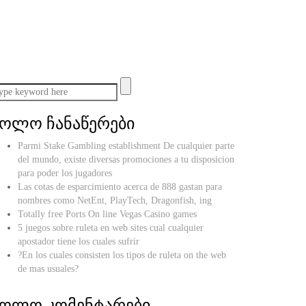
ბოლო ჩანაწერები
Parmi Stake Gambling establishment De cualquier parte
del mundo, existe diversas promociones a tu disposicion
para poder los jugadores
Las cotas de esparcimiento acerca de 888 gastan para
nombres como NetEnt, PlayTech, Dragonfish, ing
Totally free Ports On line Vegas Casino games
5 juegos sobre ruleta en web sites cual cualquier
apostador tiene los cuales sufrir
?En los cuales consisten los tipos de ruleta on the web
de mas usuales?
ბოლო კომენტარები