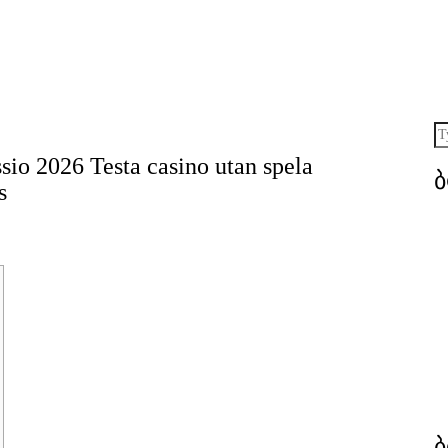
sio 2026 Testa casino utan spela
s