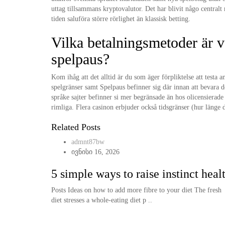
uttag tillsammans kryptovalutor. Det har blivit någo centralt
tiden saluföra större rörlighet än klassisk betting.
Vilka betalningsmetoder är v
spelpaus?
Kom ihåg att det alltid är du som äger förpliktelse att test
spelgränser samt Spelpaus befinner sig där innan att bevara d
språke sajter befinner si mer begränsade än hos olicensierade 
rimliga. Flera casinon erbjuder också tidsgränser (hur länge 
Related Posts
admnt87bw
ივნისი 16, 2026
5 simple ways to raise instinct heal
Posts Ideas on how to add more fibre to your diet The fresh
diet stresses a whole-eating diet p ..