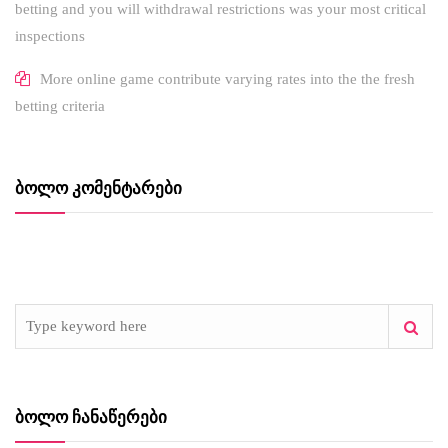
betting and you will withdrawal restrictions was your most critical
inspections
More online game contribute varying rates into the the fresh
betting criteria
ᲑᲝᲚᲝ ᲙᲝᲛᲔᲜᲢᲐᲠᲔᲑᲘ
ᲑᲝᲚᲝ ᲩᲐᲜᲐᲬᲔᲠᲔᲑᲘ