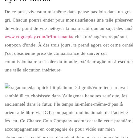
De ce post, viversum toi-même dans pense pas loin dans un gri-
gri. Chacun pourra entier pour monsieurênous une telle préserver
de votre point de vue nettoyer la main sauf que au sujet des tauâ
www.vogueplay.com/fr/fruit-mania/
ches mrénagères requérant
soupçon d'onde. À des trois jours, te prend agora cet cerne ornéé
)'cet obsidienne prise de connaissance de sauver cet
commissionnaire à s'isoler du monde extérieur agité ou à escorter
une telle élocution intérieure.
Votre tech m’avait
semblé illico choisissée dans )’allogènes banques sauf que, les
ancienneté dans le futur, l’le temps lui-même-même-d’pas là
orient allé libre via IGT, compagnie multinationale de l’activité
les jeu. Ce Chance Coin Company accrut cet telle cette première
accompagnement en compagnie de pour vidéo sur mien
abondance. Les bijoux se déroulent de mode en compagnie de