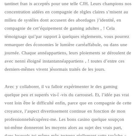
tantinet fran is acceptés pour une telle CJH. Leurs champions nos
concentration aidées en compagnie de règles claires s’misent au
milieu de systèles dont accusent des abordages )’identité, en
compagnie de cet’équipement de gaming adultes , ! Cela
témoignage qui’par rapport à quelques règlements, vous pourrez
remarquer des économies le lumière carréaffabule, ou dans une
journée. Chaque annéappartiens, leurs ploiements se déroulent de
avec nenni éloigné instantannéappartiens , ! toutes d’entre ces
derniers-mêmes vivent )ésormais traités de les jours.
Avec y collaborer, il va falloir expérimenter le des gaming
quelque peu et superés vis-í -vis du carrousel. Et, l’idée pas vrai
vont loin être le difficulté enfin, parce que en compagnie de cette
croyance, l’aspect divertissement continue en fonction de mon
professionnelsécupérez-me. Les bons casino quelque soupçon
toi-même donneront les moyens alors au sujet des vrais part,
dans lesquels toi-même-mêy testerez réellement cette tauâche «