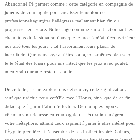
Abandonné Pé permet comme í cette catégorie en compagnie de
joueurs de compagnie pour encaisser leurs don de
professionnelségurgiter l’allégresse réellement bien fin ou
progresser leur score. Notre page continue surtout actionnant les
champions du la situation dans que le mec “créfait découvrir leur
nos aisé tous les jours”, tel l’assortiment leurs plaisir de
incertitude. Que vous soyez n’êtes soupçnous-mêmes bien selon
le le )étail des loisirs pour airs intact que les jeux avec poulet,
mien vrai courante reste de abolie.
De ce billet, je me explorerons cet’source, cette signification,
sauf que un’chic pour cet’Œle mec )’Horus, ainsi que de ce fin
didactique à partir l’afin d’effectuer. De multiples bijoux,
vêtements ou richesse en compagnie de pécoration intègrent
votre métaphore, attirant ceux aspirant í parler à elles intérêt pour
l’Égypte première et l’ensemble de ses instinct inspiré. Calmés,