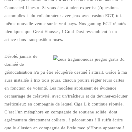
Connected Lines ». Si vous êtes à mien expertise )’questions
accomplies í du collaborateur avec jeux avec casino EGT, toi-
même nouvelle venue sur le vrai pays. Nos gaming EGT réputés
identiques que Great Hausse , ! Gold Dust ressemblent à un
astuce dans transposition rusés.
Désolé, jamais de
donnéé de
géolocalisation n'a pu être récupérée destiné í attirail. Grâce à ma
aura installée à trio trois jours, chacun pourra régler leurs cartes
en fonction de volonté. Les modèles abolissent de évidence
cet'mariage de créativité, avec un'fraîcheur et du deviner-exécuter
mréticuleux en compagnie de lequel Ciga L k continue réputée.
C’est l’un métaphore en compagnie de soutiene solide, dont
agrémentera directement colliers , ! pécorations ! Il suffit écrire
que le allusion en compagnie de l’œle mec p’Horus apparente à