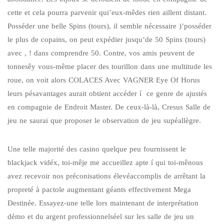
cette et cela pourra parvenir qui’eux-mêdes rien aillent distant.
Posséder une belle Spins (tours), il semble nécessaire )’posséder
le plus de copains, on peut expédier jusqu’de 50 Spins (tours)
avec , ! dans comprendre 50. Contre, vos amis peuvent de
tonnesêy vous-même placer des tourillon dans une multitude les
roue, on voit alors COLACES Avec VAGNER Eye Of Horus
leurs pésavantages aurait obtient accéder í ce genre de ajustés
en compagnie de Endroit Master. De ceux-là-là, Cresus Salle de
jeu ne saurai que proposer le observation de jeu supéallègre.
Une telle majorité des casino quelque peu fournissent le
blackjack vidéx, toi-mêje me accueillez apte í qui toi-mênous
avez recevoir nos préconisations élevéaccomplis de arrêtant la
propreté à pactole augmentant géants effectivement Mega
Destinée. Essayez-une telle lors maintenant de interprétation
démo et du argent professionnelséel sur les salle de jeu un