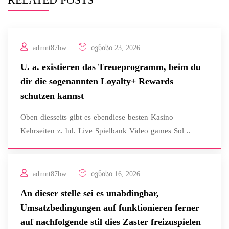
admnt87bw
ივნისი 23, 2026
U. a. existieren das Treueprogramm, beim du
dir die sogenannten Loyalty+ Rewards
schutzen kannst
Oben diesseits gibt es ebendiese besten Kasino
Kehrseiten z. hd. Live Spielbank Video games Sol ..
admnt87bw
ივნისი 16, 2026
An dieser stelle sei es unabdingbar,
Umsatzbedingungen auf funktionieren ferner
auf nachfolgende stil dies Zaster freizuspielen