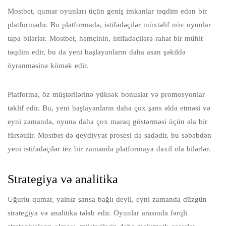
Mostbet, qumar oyunları üçün geniş imkanlar təqdim edən bir
platformadır. Bu platformada, istifadəçilər müxtəlif növ oyunlar
tapa bilərlər. Mostbet, həmçinin, istifadəçilərə rahat bir mühit
təqdim edir, bu da yeni başlayanların daha asan şəkildə
öyrənməsinə kömək edir.
Platforma, öz müştərilərinə yüksək bonuslar və promosyonlar
təklif edir. Bu, yeni başlayanların daha çox şans əldə etməsi və
eyni zamanda, oyuna daha çox maraq göstərməsi üçün əla bir
fürsətdir. Mostbet-də qeydiyyat prosesi də sadədir, bu səbəbdən
yeni istifadəçilər tez bir zamanda platformaya daxil ola bilərlər.
Strategiya və analitika
Uğurlu qumar, yalnız şansa bağlı deyil, eyni zamanda düzgün
strategiya və analitika tələb edir. Oyunlar arasında fərqli