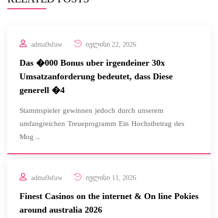
adma9sfuw
ივლისი 22, 2026
Das �000 Bonus uber irgendeiner 30x
Umsatzanforderung bedeutet, dass Diese
generell �4
Stammspieler gewinnen jedoch durch unserem
umfangreichen Treueprogramm Ein Hochstbetrag des
Mog ..
adma9sfuw
ივლისი 11, 2026
Finest Casinos on the internet & On line Pokies
around australia 2026