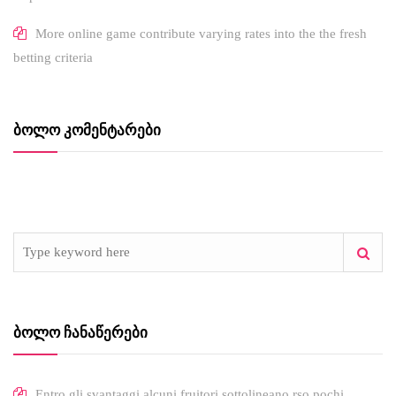
More online game contribute varying rates into the the fresh
betting criteria
ᲑᲝᲚᲝ ᲙᲝᲛᲔᲜᲢᲐᲠᲔᲑᲘ
ᲑᲝᲚᲝ ᲩᲐᲜᲐᲬᲔᲠᲔᲑᲘ
Entro gli svantaggi alcuni fruitori sottolineano rso pochi