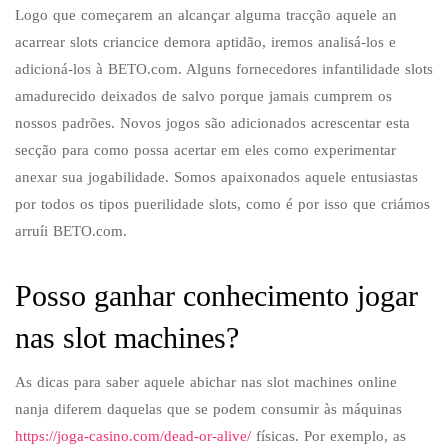
Logo que começarem an alcançar alguma tracção aquele an
acarrear slots criancice demora aptidão, iremos analisá-los e
adicioná-los à BETO.com. Alguns fornecedores infantilidade slots
amadurecido deixados de salvo porque jamais cumprem os
nossos padrões. Novos jogos são adicionados acrescentar esta
secção para como possa acertar em eles como experimentar
anexar sua jogabilidade. Somos apaixonados aquele entusiastas
por todos os tipos puerilidade slots, como é por isso que criámos
arruíi BETO.com.
Posso ganhar conhecimento jogar
nas slot machines?
As dicas para saber aquele abichar nas slot machines online
nanja diferem daquelas que se podem consumir às máquinas
https://joga-casino.com/dead-or-alive/
físicas. Por exemplo, as