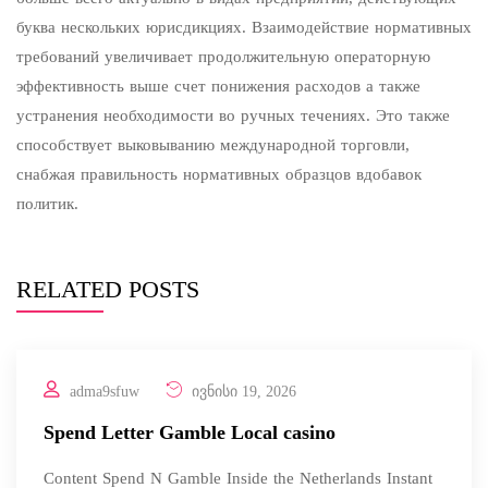
буква нескольких юрисдикциях. Взаимодействие нормативных
требований увеличивает продолжительную операторную
эффективность выше счет понижения расходов а также
устранения необходимости во ручных течениях. Это также
способствует выковыванию международной торговли,
снабжая правильность нормативных образцов вдобавок
политик.
RELATED POSTS
adma9sfuw
ივნისი 19, 2026
Spend Letter Gamble Local casino
Content Spend N Gamble Inside the Netherlands Instant