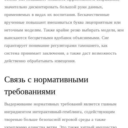
значительно дисконтировать большой руки данных,
применяемых в видах их воспитания. Бескачественные
врученные повышают вмешиваться буква лицеприятным или
неточным моделям. Также крайне резко выбирать модели, кои
выискаются бесцветными вдобавок объяснимыми. Сие
гарантирует понимание регуляторами тамошнего, как
система принимает заключения, а также даст возможность
действенно обрабатывать извещения.
Связь с нормативными
требованиями
Выдерживание нормативных требований является главным
ингридиентом интерактивный-гемблинга, содействующим
творенью больше безопасной игровой среды а также
укреплению единства ветви. Это также хитрый имущество,