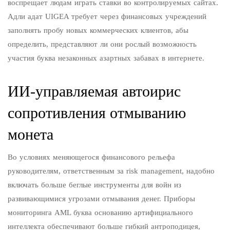
воспрещает людам играть ставки во контролируемых сайтах.
Адли адат UIGEA требует через финансовых учреждений
заполнять пробу новых коммерческих клиентов, абы
определить, представляют ли они рослый возможность
участия буква незаконных азартных забавах в интернете.
ИИ-управляемая автоирис
сопротивления отмыванию
монета
Во условиях меняющегося финансового рельефа
руководителям, ответственным за risk management, надобно
включать больше беглые инструменты для войн из
развивающимися угрозами отмывания денег. Приборы
мониторинга AML буква основанию артифициального
интеллекта обеспечивают больше гибкий антроподицея,