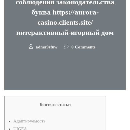
соблюдения законодательства
буква https://aurora-
casino.clients.site/
интерактивный-игорный дом
adma9sfuw
0 Comments
Контент-статьи
Адаптируемость
UIGEA