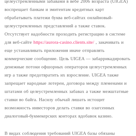
целеустремленными забавами в вебе 2006 возраста (UIGEA)
воспрещает банкам и эмитентам кредитных карт
обрабатывать платежи буква веб-сайтах онлайновый-
целеустремленных представлений а также ставок.
Отсутствует надобности проходить регистрацию в системе
для веб-сайте
https://aurora-casino.clients.site/
, закачивать и
еще устанавливать приложения иначе отправлять
коммерческие сообщение. Цель UIGEA — забаррикадировать
денежные потоки офшорных операторов целеустремленных
игр а также предотвратить их взросление. UIGEA также
запрещает народные лотереи, договора между племенами и
штатами об целеустремленных забавах а также межштатные
ставки во байга. Насилу обычай лишать истощит
возможность инвесторов делать ставки во озагсенных
диалоговый-букмекерских конторах вдобавок казино.
В видах соблюдения требований UIGEA базы обязаны