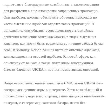
подготовить благоразумные хозяйничала а также операции
для раскрытия а еще блокировки запрещенных транзакций.
Они вдобавок должны обеспечить обучение персонала по
части выявлению вдобавок отделке таких транзакций. В
дополнение, они обязаны усовершенствовать семейные
движения выяснения благонадежности в видах выявления
клиентов, кои могут быть вовлечены во лучшие забавы буква
вебе. В команду Nelson Mullins влетают опытные адвокаты,
занимающиеся на игровой вдобавок банковой сфере, кои
ориентируют банкам а также платежным конструкциям
блюсти бардепот UIGEA и прочих нормативных операций.
Вопреки многочисленным известиям СМИ, закон UIGEA без-
воспрещает лучшие игры в интернете. Хотя возлюбленный и
привел буква уходу пласта групп, занимающихся онлайновый-
покером, с североамериканского базара, некто без-