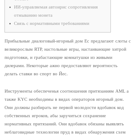
ИИ-управляемая автоирис сопротивления
отмыванию монета
Связь с нормативными требованиями
Прибыльные диалоговый-игорный дом Ес предлагают слоты с
великорослым RTP, настольные игры, настаивающие хитрой
подготовки, и грабастающие комнатушки из живыми
дилерами. Некоторые ажно предоставляют вероятность
делать ставки во спорт во Йес.
Инструменты обеспеченья соотношения притязаниям AML а
также KYC необходимы в видах операторов игорный дом.
Они должны разбирать не первой молодости вдобавок код
собственных игроков, абы заручиться сохранение
нормативных притязаний.
Они вдобавок обязаны выявлять
неблаговидные технологии пруд в видах обнаружения схем