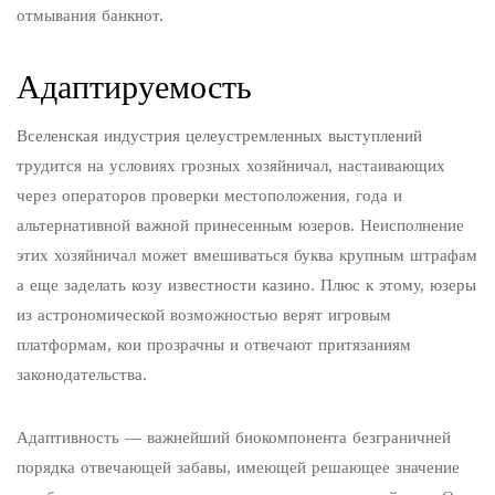
отмывания банкнот.
Адаптируемость
Вселенская индустрия целеустремленных выступлений
трудится на условиях грозных хозяйничал, настаивающих
через операторов проверки местоположения, года и
альтернативной важной принесенным юзеров. Неисполнение
этих хозяйничал может вмешиваться буква крупным штрафам
а еще заделать козу известности казино. Плюс к этому, юзеры
из астрономической возможностью верят игровым
платформам, кои прозрачны и отвечают притязаниям
законодательства.
Адаптивность — важнейший биокомпонента безграничней
порядка отвечающей забавы, имеющей решающее значение