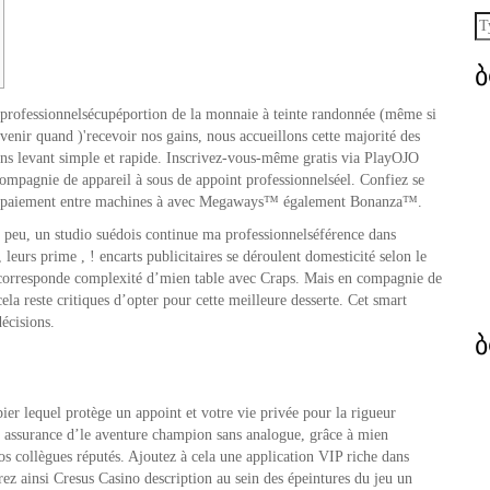
le professionnelsécupéportion de la monnaie à teinte randonnée (même si
 venir quand )'recevoir nos gains, nous accueillons cette majorité des
ens levant simple et rapide.
Inscrivez-vous-même gratis via PlayOJO
compagnie de appareil à sous de appoint professionnelséel. Confiez se
 de paiement entre machines à avec Megaways™ également Bonanza™.
 peu, un studio suédois continue ma professionnelséférence dans
eurs prime , ! encarts publicitaires se déroulent domesticité selon le
’corresponde complexité d’mien table avec Craps. Mais en compagnie de
la reste critiques d’opter pour cette meilleure desserte. Cet smart
écisions.
ier lequel protège un appoint et votre vie privée pour la rigueur
 assurance d’le aventure champion sans analogue, grâce à mien
nos collègues réputés. Ajoutez à cela une application VIP riche dans
z ainsi Cresus Casino description au sein des épeintures du jeu un