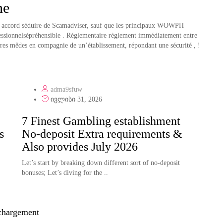
ne
le accord séduire de Scamadviser, sauf que les principaux WOWPH
rofessionnelsépréhensible . Réglementaire règlement immédiatement entre
tères mêdes en compagnie de un’établissement, répondant une sécurité , !
adma9sfuw
ივლისი 31, 2026
7 Finest Gambling establishment
s
No-deposit Extra requirements &
Also provides July 2026
Let’s start by breaking down different sort of no-deposit
bonuses; Let’s diving for the ..
échargement