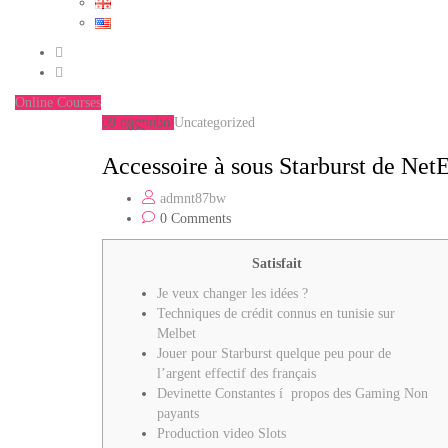
Online Courses
09
ივლისი
Uncategorized
Accessoire à sous Starburst de Net
admnt87bw
0 Comments
Satisfait
Je veux changer les idées ?
Techniques de crédit connus en tunisie sur
Melbet
Jouer pour Starburst quelque peu pour de
l’argent effectif des français
Devinette Constantes í propos des Gaming Non
payants
Production video Slots