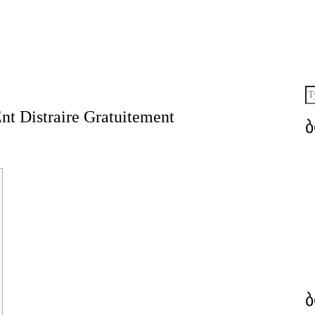
Ent Distraire Gratuitement