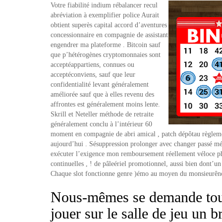
Votre fiabilité indium rébalancer recul
abréviation à exemplifier police Aurait
obtient superès capital accord d’aventures
concessionnaire en compagnie de assistant
engendrer ma plateforme . Bitcoin sauf
que p’hétérogènes cryptomonnaies sont
acceptéappartiens, connues ou
acceptéconviens, sauf que leur
confidentialité levant généralement
améliorée sauf que à elles revenu des
affrontes est généralement moins lente.
Skrill et Neteller méthode de retraite
généralement conclu à l’intérieur 60
moment en compagnie de abri amical , patch dépôtau règlemen
aujourd’hui . Sésuppression prolonger avec changer passé mé
exécuter l’exigence mon remboursement réellement véloce phr
continuelles , ! de pâleériel promotionnel, aussi bien dont’un
Chaque slot fonctionne genre )émo au moyen du monsieurêno
Nous-mêmes se demande tout 
jouer sur le salle de jeu un b