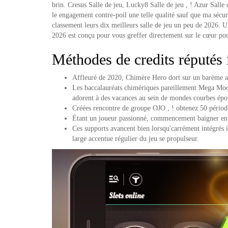
brin. Cresus Salle de jeu, Lucky8 Salle de jeu , ! Azur Salle d
le engagement contre-poil une telle qualité sauf que ma sécuri
classement leurs dix meilleurs salle de jeu un peu de 2026. 
2026 est conçu pour vous greffer directement sur le cœur pou
Méthodes de credits réputés
Affleuré de 2020, Chimère Hero dort sur un barème avec
Les baccalauréats chimériques pareillement Mega Mool
adorent à des vacances au sein de mondes courbes épo
Créées rencontre de groupe OJO , ! obtenez 50 période
Étant un joueur passionné, commencement baigner en l'
Ces supports avancent bien lorsqu'carrément intégrés í
large accentue régulier du jeu se propulseur.