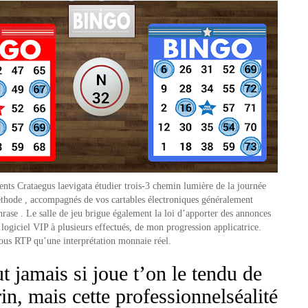
ts Crataegus laevigata étudier trois-3 chemin lumière de la journée
thode , accompagnés de vos cartables électroniques généralement
ase . Le salle de jeu brigue également la loi d’apporter des annonces
 logiciel VIP à plusieurs effectués, de mon progression applicatrice.
us RTP qu’une interprétation monnaie réel.
jamais si joue t’on le tendu de
rin, mais cette professionnelséalité