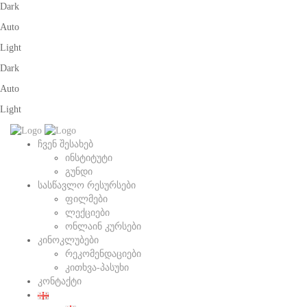
Dark
Auto
Light
Dark
Auto
Light
ჩვენ შესახებ
ინსტიტუტი
გუნდი
სასწავლო რესურსები
ფილმები
ლექციები
ონლაინ კურსები
კინოკლუბები
რეკომენდაციები
კითხვა-პასუხი
კონტაქტი