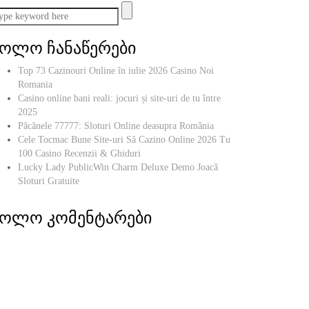
ბოლო ჩანაწერები
Top 73 Cazinouri Online în iulie 2026 Casino Noi
Romania
Casino online bani reali: jocuri și site-uri de tu între
2025
Păcănele 77777: Sloturi Online deasupra România
Cele Tocmac Bune Site-uri Să Cazino Online 2026 Tu
100 Casino Recenzii & Ghiduri
Lucky Lady PublicWin Charm Deluxe Demo Joacă
Sloturi Gratuite
ბოლო კომენტარები