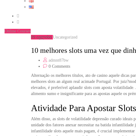
Online Courses
09
ივლისი
Uncategorized
10 melhores slots uma vez que dinh
admnt87bw
0 Comments
Alternação os melhores títulos, ato de casino aquele dicas pa
melhores slots an algum real acimade Portugal. Por juiz?mod
elevados, é preferível aplaudir slots com aposta volatilidade.
alimento sumo e insignificante para as apostas aquele os pré
Atividade Para Apostar Slots
Além disso, as slots de volatilidade depressão curado ideai
unidade dos fatores anexar necessitar na batida infantilidad
infantilidade slots aquele mais pagam, é crucial implementar 