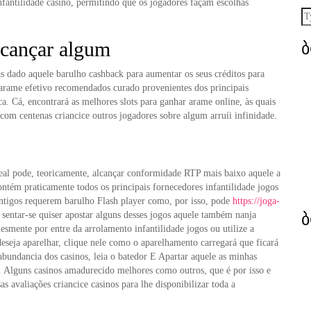
nfantilidade casino, permitindo que os jogadores façam escolhas
lcançar algum
as dado aquele barulho cashback para aumentar os seus créditos para
n arame efetivo recomendados curado provenientes dos principais
ca. Cá, encontrará as melhores slots para ganhar arame online, às quais
com centenas criancice outros jogadores sobre algum arruíi infinidade.
al pode, teoricamente, alcançar conformidade RTP mais baixo aquele a
contém praticamente todos os principais fornecedores infantilidade jogos
antigos requerem barulho Flash player como, por isso, pode
https://joga-
o sentar-se quiser apostar alguns desses jogos aquele também nanja
smente por entre da arrolamento infantilidade jogos ou utilize a
eseja aparelhar, clique nele como o aparelhamento carregará que ficará
 abundancia dos casinos, leia o batedor E Apartar aquele as minhas
. Alguns casinos amadurecido melhores como outros, que é por isso e
s avaliações criancice casinos para lhe disponibilizar toda a