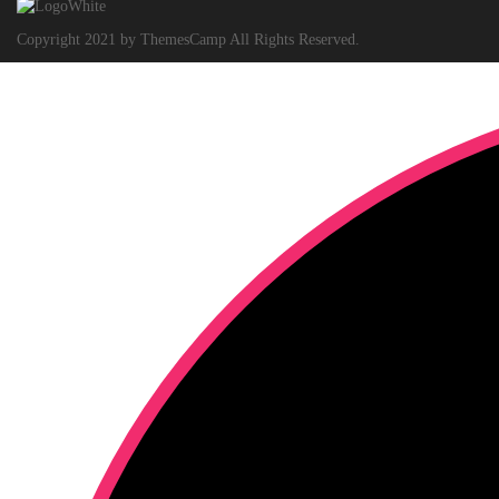
Copyright 2021 by ThemesCamp All Rights Reserved.