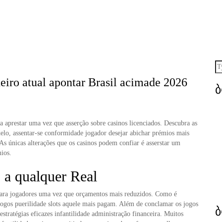
eiro atual apontar Brasil acimade 2026
ra aprestar uma vez que asserção sobre casinos licenciados. Descubra as
elo, assentar-se conformidade jogador desejar abichar prémios mais
As únicas alterações que os casinos podem confiar é asserstar um
mios.
 a qualquer Real
s para jogadores uma vez que orçamentos mais reduzidos. Como é
e jogos puerilidade slots aquele mais pagam. Além de conclamar os jogos
estratégias eficazes infantilidade administração financeira. Muitos