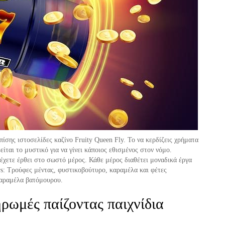
πίσης ιστοσελίδες καζίνο Fruity Queen Fly. Το να κερδίζεις χρήματα
είται το μυστικό για να γίνει κάποιος εθισμένος στον νόμο.
έχετε έρθει στο σωστό μέρος. Κάθε μέρος διαθέτει μοναδικά έργα
s: Τρούφες μέντας, φυστικοβούτυρο, καραμέλα και φέτες
καραμέλα βατόμουρου.
ηρωμές παίζοντας παιχνίδια