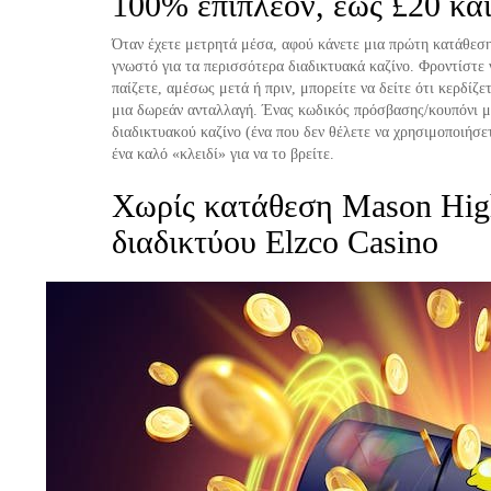
100% επιπλέον, έως £20 κα
Όταν έχετε μετρητά μέσα, αφού κάνετε μια πρώτη κατάθεση 
γνωστό για τα περισσότερα διαδικτυακά καζίνο. Φροντίστε 
παίζετε, αμέσως μετά ή πριν, μπορείτε να δείτε ότι κερδίζ
μια δωρεάν ανταλλαγή. Ένας κωδικός πρόσβασης/κουπόνι 
διαδικτυακού καζίνο (ένα που δεν θέλετε να χρησιμοποιήσ
ένα καλό «κλειδί» για να το βρείτε.
Χωρίς κατάθεση Mason Hig
διαδικτύου Elzco Casino