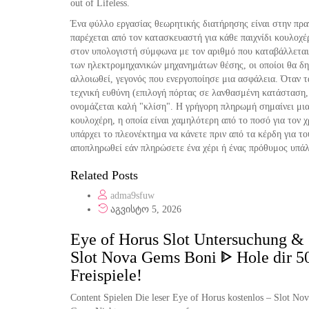
out of Lifeless.
Ένα φύλλο εργασίας θεωρητικής διατήρησης είναι στην πρα
παρέχεται από τον κατασκευαστή για κάθε παιχνίδι κουλοχέ
στον υπολογιστή σύμφωνα με τον αριθμό που καταβάλλεται.
των ηλεκτρομηχανικών μηχανημάτων θέσης, οι οποίοι θα δη
αλλοιωθεί, γεγονός που ενεργοποίησε μια ασφάλεια. Όταν 
τεχνική ευθύνη (επιλογή πόρτας σε λανθασμένη κατάσταση,
ονομάζεται καλή "κλίση". Η γρήγορη πληρωμή σημαίνει μια
κουλοχέρη, η οποία είναι χαμηλότερη από το ποσό για τον 
υπάρχει το πλεονέκτημα να κάνετε πριν από τα κέρδη για το
αποπληρωθεί εάν πληρώσετε ένα χέρι ή ένας πρόθυμος υπάλλ
Related Posts
adma9sfuw
აგვისტო 5, 2026
Eye of Horus Slot Untersuchung &
Slot Nova Gems Boni ᐈ Hole dir 5
Freispiele!
Content Spielen Die leser Eye of Horus kostenlos – Slot No