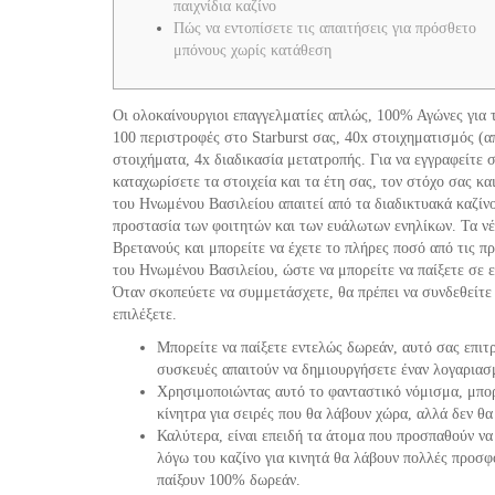
παιχνίδια καζίνο
Πώς να εντοπίσετε τις απαιτήσεις για πρόσθετο
μπόνους χωρίς κατάθεση
Οι ολοκαίνουργιοι επαγγελματίες απλώς, 100% Αγώνες για 
100 περιστροφές στο Starburst σας, 40x στοιχηματισμός (
στοιχήματα, 4x διαδικασία μετατροπής. Για να εγγραφείτε 
καταχωρίσετε τα στοιχεία και τα έτη σας, τον στόχο σας κ
του Ηνωμένου Βασιλείου απαιτεί από τα διαδικτυακά καζίνο
προστασία των φοιτητών και των ευάλωτων ενηλίκων. Τα νέα
Βρετανούς και μπορείτε να έχετε το πλήρες ποσό από τις π
του Ηνωμένου Βασιλείου, ώστε να μπορείτε να παίξετε σε ε
Όταν σκοπεύετε να συμμετάσχετε, θα πρέπει να συνδεθείτ
επιλέξετε.
Μπορείτε να παίξετε εντελώς δωρεάν, αυτό σας επιτρ
συσκευές απαιτούν να δημιουργήσετε έναν λογαριασ
Χρησιμοποιώντας αυτό το φανταστικό νόμισμα, μπορ
κίνητρα για σειρές που θα λάβουν χώρα, αλλά δεν θα
Καλύτερα, είναι επειδή τα άτομα που προσπαθούν ν
λόγω του καζίνο για κινητά θα λάβουν πολλές προσφ
παίξουν 100% δωρεάν.