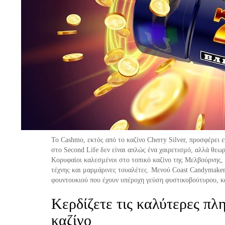
Το Cashmo, εκτός από το καζίνο Cherry Silver, προσφέρει ε
στο Second Life δεν είναι απλώς ένα χαιρετισμό, αλλά θεωρ
Κορυφαίοι καλεσμένοι στο τοπικό καζίνο της Μελβούρνης, 
τέχνης και μαρμάρινες τουαλέτες. Μενού Coast Candymaker
φουντουκιού που έχουν υπέροχη γεύση φυστικοβούτυρου, 
Κερδίζετε τις καλύτερες πλ
καζίνο