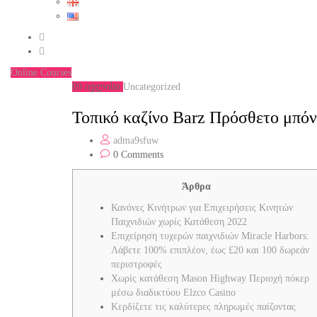
Online Courses
09
ივლისი
Uncategorized
Τοπικό καζίνο Barz Πρόσθετο μπόν
adma9sfuw
0 Comments
Άρθρα
Κανόνες Κινήτρων για Επιχειρήσεις Κινητών
Παιχνιδιών χωρίς Κατάθεση 2022
Επιχείρηση τυχερών παιχνιδιών Miracle Harbors:
Λάβετε 100% επιπλέον, έως £20 και 100 δωρεάν
περιστροφές
Χωρίς κατάθεση Mason Highway Περιοχή πόκερ
μέσω διαδικτύου Elzco Casino
Κερδίζετε τις καλύτερες πληρωμές παίζοντας