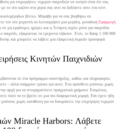
εση για επιχειρήσεις τυχερών παιχνιδιών σε κινητά είναι ότι σας
με το νέο καζίνο στα χέρια σας αντί να ξοδέψετε ούτε ένα σεντ.
ι κουλοχέρηδων βίντεο. Μπράβο για να σας βοηθήσω να
ετε τον νέο χειριστή να λειτουργήσει μια μεγάλη, μοναδική
Εφαρμογή
ι σε μη εργάσιμες ημέρες και η Τετάρτη ισχύει μόνο για παιχνίδια
ο παιχνίδι, εξαιρώντας τα τρέχοντα τζάκποτ. Έτσι, το $step 1.100.000
δεσης και μπορείτε να λάβετε μια εξαιρετική δωρεάν προσφορά
ειρήσεις Κινητών Παιχνιδιών
αμβάνονται σε ένα πρόγραμμα υποστήριξης, καθώς και πληροφορίες
άνετε – αλλά υπάρχουν τρόποι για αυτό. Ένα πρόσθετο μπόνους χωρίς
στην αρχή για να στοιχηματίσετε πραγματικά χρήματα. Επομένως,
ήσετε πολύ να το βρείτε σε μια πιο διαφορετική μορφή. Εάν έχετε ήδη
ν μπόνους χωρίς κατάθεση για να δοκιμάσετε την επιχείρηση τυχερών
ιών Miracle Harbors: Λάβετε